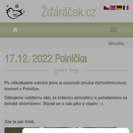
Žďáráček.cz
Toggle
navigati
Aktuality
17.12. 2022 Polnička
Po několikaleté odmlce jsme si zazpívali zhruba čtyřicetiminutový
koncert v Polničce.
Děkujeme nabitému sálu za krásnou atmosféru a pořadatelům za
bohaté občerstvení. Starali se o nás jako o vlastní :-)
Zde je pár fotek.