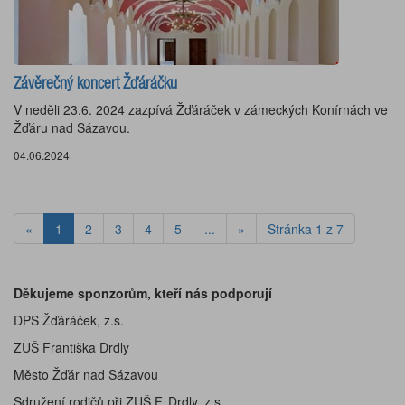
Závěrečný koncert Žďáráčku
V neděli 23.6. 2024 zazpívá Žďáráček v zámeckých Konírnách ve
Žďáru nad Sázavou.
04.06.2024
«
1
2
3
4
5
...
»
Stránka 1 z 7
Děkujeme sponzorům, kteří nás podporují
DPS Žďáráček, z.s.
ZUŠ Františka Drdly
Město Žďár nad Sázavou
Sdružení rodičů při ZUŠ F. Drdly, z.s.