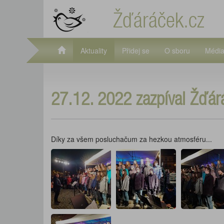
Žďáráček.cz
Aktuality
Přidej se
O sboru
Médi
27.12. 2022 zazpíval Žďárá
Díky za všem posluchačum za hezkou atmosféru...