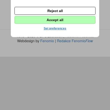
Reject all
Accept all
Set preferences
1973 - 2026 © DPS Žďáráček |
Nastavení cookies
Webdesign by
Fenomio
|
Redakce Fenomio
Flow