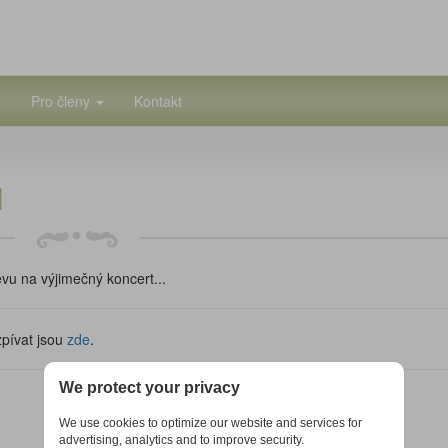
a
Pro členy
Kontakt
u
vu na výjimečný koncert...
zpívat jsou
zde
.
We protect your privacy
We use cookies to optimize our website and services for
advertising, analytics and to improve security.