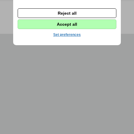
1973 - 2026 © DPS Žďáráček |
Nastavení cookies
Reject all
Webdesign by
Fenomio
|
Redakce Fenomio
Flow
Accept all
Set preferences