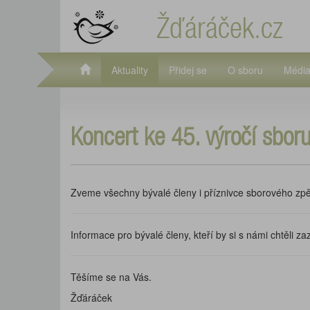
Žďáráček.cz
Aktuality
Přidej se
O sboru
Médi
Koncert ke 45. výročí sbor
Zveme všechny bývalé členy i příznivce sborového zpě
Informace pro bývalé členy, kteří by si s námi chtěli za
Těšíme se na Vás.
Žďáráček