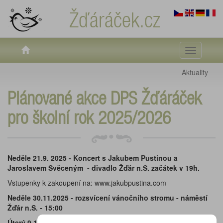
Žďáráček.cz
Toggle
navigati
Aktuality
Plánované akce DPS Žďáráček
pro školní rok 2025/2026
Neděle 21.9. 2025 - Koncert s Jakubem Pustinou a
Jaroslavem Svěceným - divadlo Žďár n.S. začátek v 19h.
Vstupenky k zakoupení na: www.jakubpustina.com
Neděle 30.11.2025 - rozsvícení vánočního stromu - náměstí
Žďár n.S. - 15:00
Úterý 9.12. 2025 - koncert v domově důchodců v Havlíčkově