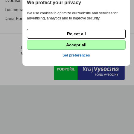
Dvořáka.
We protect your privacy
Těšíme se na Vás
We use cookies to optimize our website and services for
Dana Foralová, Pavel Schmidt a Žďáráček
advertising, analytics and to improve security.
Reject all
Accept all
1973 - 2026 © DPS Žďáráček |
Nastavení cookies
Webdesign by
Fenomio
|
Redakce Fenomio
Flow
Set preferences