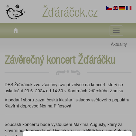
Žďáráček.cz
Toggle
navigati
Aktuality
Závěrečný koncert Žďáráčku
DPS Žďáráček zve všechny své příznivce na koncert, který se
uskuteční 23.6. 2024 od 14:30 v Konírnách žďárského Zámku.
V podání sboru zazní česká klasika i skladby světového populáru.
Klavírní doprovod Nonna Piňosová.
Součástí koncertu bude vystoupení Maxima Augusty, který za
klavírního doprovodu Fr. Dvořáka zazpívá Biblické písně Antonína