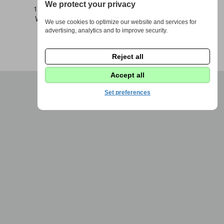
We protect your privacy
1973 - 2026 © DPS Žďáráček |
Nastavení cookies
Webdesign by
Fenomio
|
Redakce Fenomio
Flow
We use cookies to optimize our website and services for
advertising, analytics and to improve security.
Reject all
Accept all
Set preferences