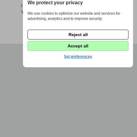
We protect your privacy
1973 - 2026 © DPS Žďáráček |
Nastavení cookies
Webdesign by
Fenomio
|
Redakce Fenomio
Flow
We use cookies to optimize our website and services for
advertising, analytics and to improve security.
Reject all
Accept all
Set preferences