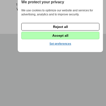
We protect your privacy
1973 - 2026 © DPS Žďáráček |
Nastavení cookies
Webdesign by
Fenomio
|
Redakce Fenomio
Flow
We use cookies to optimize our website and services for
advertising, analytics and to improve security.
Reject all
Accept all
Set preferences