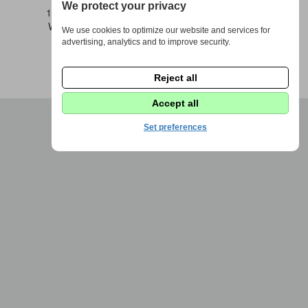
We protect your privacy
1973 - 2026 © DPS Žďáráček |
Nastavení cookies
Webdesign by
Fenomio
|
Redakce Fenomio
Flow
We use cookies to optimize our website and services for
advertising, analytics and to improve security.
Reject all
Accept all
Set preferences