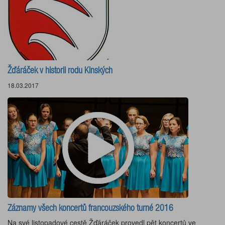
Žďáráček v historii rodu Kinských
18.03.2017
Záznamy všech koncertů francouzského turné 2016
Na své listopadové cestě Žďáráček provedl pět koncertů ve