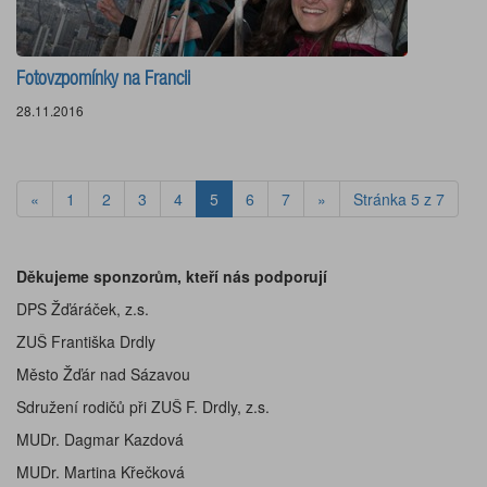
Fotovzpomínky na Francii
28.11.2016
«
1
2
3
4
5
6
7
»
Stránka 5 z 7
Děkujeme sponzorům, kteří nás podporují
DPS Žďáráček, z.s.
ZUŠ Františka Drdly
Město Žďár nad Sázavou
Sdružení rodičů při ZUŠ F. Drdly, z.s.
MUDr. Dagmar Kazdová
MUDr. Martina Křečková