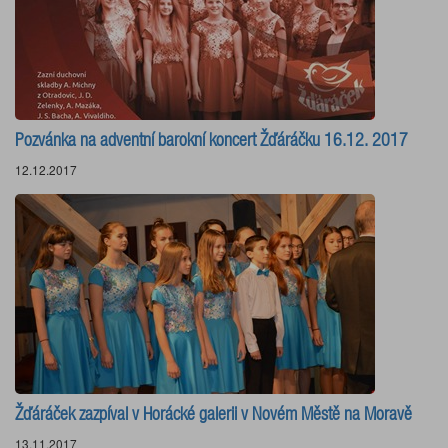
Pozvánka na adventní barokní koncert Žďáráčku 16.12. 2017
12.12.2017
Žďáráček zazpíval v Horácké galerii v Novém Městě na Moravě
13.11.2017