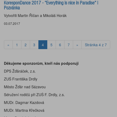
KoresponDance 2017 - "Everything is nice in Paradise" |
Pozvánka
Vytvořili Martin Říčan a Mikoláš Horák
03.07.2017
«
1
2
3
4
5
6
7
»
Stránka 4 z 7
Děkujeme sponzorům, kteří nás podporují
DPS Žďáráček, z.s.
ZUŠ Františka Drdly
Město Žďár nad Sázavou
Sdružení rodičů při ZUŠ F. Drdly, z.s.
MUDr. Dagmar Kazdová
MUDr. Martina Křečková