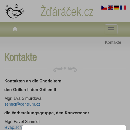
Žďáráček.cz
Toggle
navigati
Kontakte
Kontakte
Kontakten an die Chorleitern
den Grillen I, den Grillen II
Mgr. Eva Šimurdová
semici@centrum.cz
die Vorbereitungsgruppe, den Konzertchor
Mgr. Pavel Schmidt
levap.schmidt@seznam.cz