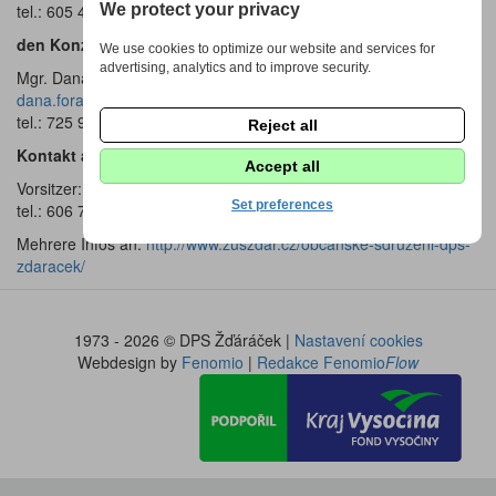
tel.: 605 413 239
We protect your privacy
den Konzertchor
We use cookies to optimize our website and services for
advertising, analytics and to improve security.
Mgr. Dana Foralová
dana.foralova@seznam.cz
tel.: 725 949 609
Reject all
Kontakt an DPS Žďáráček z.s.
Accept all
Vorsitzer
: Zdeněk Kyncl
Set preferences
tel.: 606 788 890
Mehrere Infos an:
http://www.zuszdar.cz/obcanske-sdruzeni-dps-
zdaracek/
1973 - 2026 © DPS Žďáráček |
Nastavení cookies
Webdesign by
Fenomio
|
Redakce Fenomio
Flow