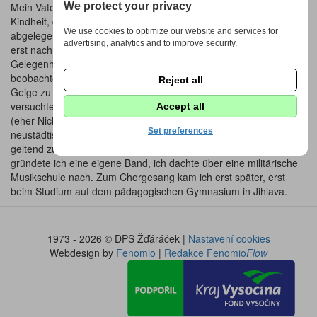
Mein Vater war ein Dorflehrer und so verbrachte ich meine
We protect your privacy
Kindheit, die vom Krieg gezeichnet war, in einem kleinen
We use cookies to optimize our website and services for
abgelegenem Dorf – Odranice. Zur Musik kam ich relativ spät,
advertising, analytics and to improve security.
erst nach dem Kriegsende mit 10 Jahren, hatte ich die
Gelegenheit erstmals Musik live zu hören. Aufmerksam
beobachtete ich die Musiker bei Ihren Auftritten und begann
Reject all
Geige zu spielen. Zufälligerweise bekam ich eine Trompete, ich
versuchte durch Selbstlernen darauf zu sielen, meine Künste
Accept all
(eher Nichtkünste) versuchte ich im Schulorchester der
Set preferences
neustädtischen Grundschule, geleitet vom Herrn Lehrer Ferkl,
geltend zu machen. Die Musik hat mich fasziniert, mit 14 Jahren
gründete ich eine eigene Band, ich dachte über eine militärische
Musikschule nach. Zum Chorgesang kam ich erst später, erst
beim Studium auf dem pädagogischen Gymnasium in Jihlava.
1973 - 2026 © DPS Žďáráček |
Nastavení cookies
Webdesign by
Fenomio
|
Redakce Fenomio
Flow