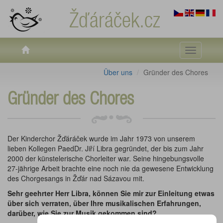
Žďáráček.cz
Toggle
navigati
Über uns
Gründer des Chores
Gründer des Chores
Der Kinderchor Žďáráček wurde im Jahr 1973 von unserem
lieben Kollegen PaedDr. Jiří Libra gegründet, der bis zum Jahr
2000 der künstelerische Chorleiter war. Seine hingebungsvolle
27-jährige Arbeit brachte eine noch nie da gewesene Entwicklung
des Chorgesangs in Žďár nad Sázavou mit.
Sehr geehrter Herr Libra, können Sie mir zur Einleitung etwas
über sich verraten, über Ihre musikalischen Erfahrungen,
darüber, wie Sie zur Musik gekommen sind?