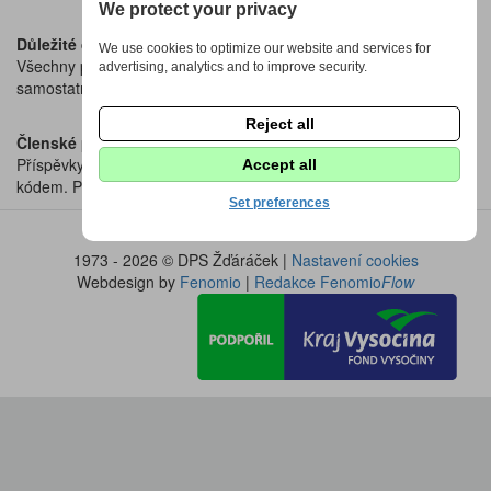
We protect your privacy
Důležité dokumenty
We use cookies to optimize our website and services for
Všechny potřebné formuláře, přihlášky a stanovy naleznete v
advertising, analytics and to improve security.
samostatné sekci
Dokumenty ke stažení.
Reject all
Členské příspěvky
Příspěvky na školní rok se hradí bankovním převodem nebo QR
Accept all
kódem. Přesné pokyny a podklady k platbě najdete
zde
.
Set preferences
1973 - 2026 © DPS Žďáráček |
Nastavení cookies
Webdesign by
Fenomio
|
Redakce Fenomio
Flow