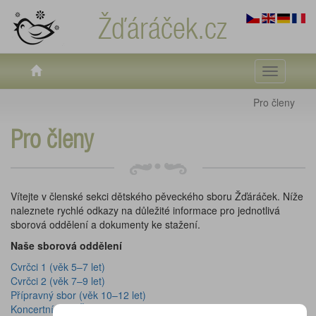
Žďáráček.cz
Toggle
navigati
Pro členy
Pro členy
Vítejte v členské sekci dětského pěveckého sboru Žďáráček. Níže
naleznete rychlé odkazy na důležité informace pro jednotlivá
sborová oddělení a dokumenty ke stažení.
Naše sborová oddělení
Cvrčci 1 (věk 5–7 let)
Cvrčci 2 (věk 7–9 let)
Přípravný sbor (věk 10–12 let)
Koncertní sbor Žďáráček (od 12 let)