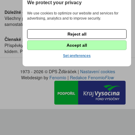
We protect your privacy
Důležité dokumenty
We use cookies to optimize our website and services for
Všechny potřebné formuláře, přihlášky a stanovy naleznete v
advertising, analytics and to improve security.
samostatné sekci
Dokumenty ke stažení.
Reject all
Členské příspěvky
Příspěvky na školní rok se hradí bankovním převodem nebo QR
Accept all
kódem. Přesné pokyny a podklady k platbě najdete
zde
.
Set preferences
1973 - 2026 © DPS Žďáráček |
Nastavení cookies
Webdesign by
Fenomio
|
Redakce Fenomio
Flow