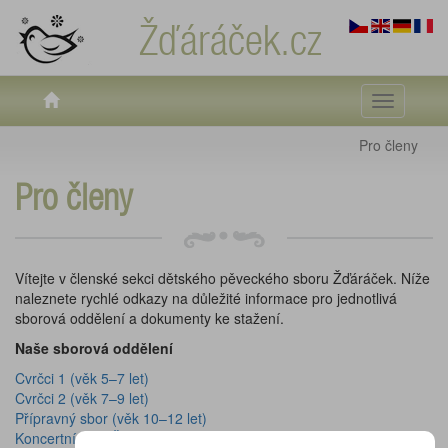
Žďáráček.cz
Toggle
navigati
Pro členy
Pro členy
Vítejte v členské sekci dětského pěveckého sboru Žďáráček. Níže
naleznete rychlé odkazy na důležité informace pro jednotlivá
sborová oddělení a dokumenty ke stažení.
Naše sborová oddělení
Cvrčci 1 (věk 5–7 let)
Cvrčci 2 (věk 7–9 let)
Přípravný sbor (věk 10–12 let)
Koncertní sbor Žďáráček (od 12 let)