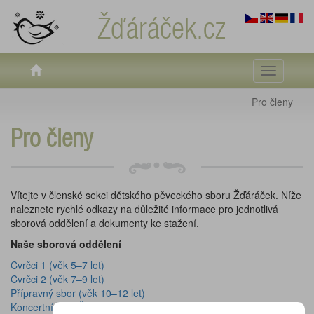
Žďáráček.cz
Toggle
navigati
Pro členy
Pro členy
Vítejte v členské sekci dětského pěveckého sboru Žďáráček. Níže
naleznete rychlé odkazy na důležité informace pro jednotlivá
sborová oddělení a dokumenty ke stažení.
Naše sborová oddělení
Cvrčci 1 (věk 5–7 let)
Cvrčci 2 (věk 7–9 let)
Přípravný sbor (věk 10–12 let)
Koncertní sbor Žďáráček (od 12 let)