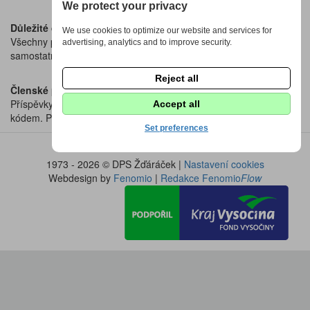
We protect your privacy
Důležité dokumenty
We use cookies to optimize our website and services for
Všechny potřebné formuláře, přihlášky a stanovy naleznete v
advertising, analytics and to improve security.
samostatné sekci
Dokumenty ke stažení.
Reject all
Členské příspěvky
Příspěvky na školní rok se hradí bankovním převodem nebo QR
Accept all
kódem. Přesné pokyny a podklady k platbě najdete
zde
.
Set preferences
1973 - 2026 © DPS Žďáráček |
Nastavení cookies
Webdesign by
Fenomio
|
Redakce Fenomio
Flow