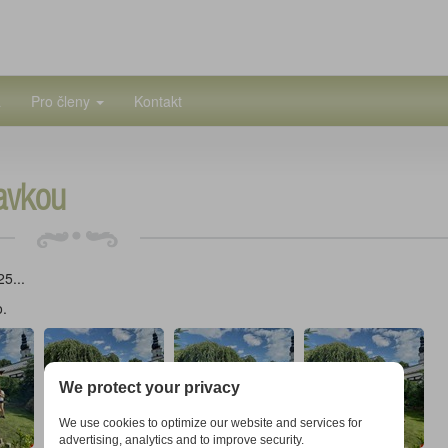
a
Pro členy
Kontakt
avkou
5...
o.
We protect your privacy
We use cookies to optimize our website and services for
advertising, analytics and to improve security.