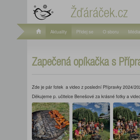
Žďáráček.cz
Aktuality
Přidej se
O sboru
Médi
Zapečená opíkačka s Přípr
Zde je pár fotek a video z poslední Přípravky 2024/202
Děkujeme p. učitelce Benešové za krásné fotky a vide