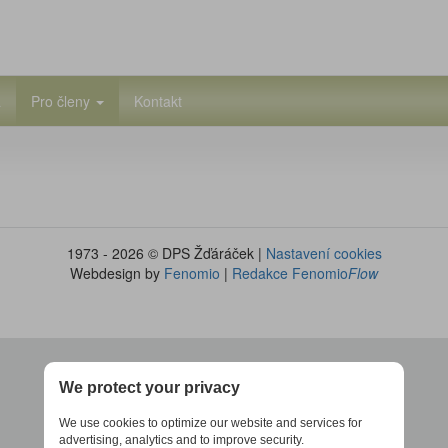
a
Pro členy
Kontakt
1973 - 2026 © DPS Žďáráček |
Nastavení cookies
Webdesign by
Fenomio
|
Redakce Fenomio
Flow
We protect your privacy
We use cookies to optimize our website and services for
advertising, analytics and to improve security.