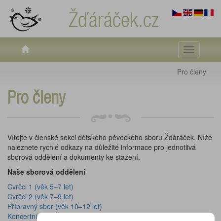
Žďáráček.cz
Toggle
navigati
Pro členy
Pro členy
Vítejte v členské sekci dětského pěveckého sboru Žďáráček. Níže
naleznete rychlé odkazy na důležité informace pro jednotlivá
sborová oddělení a dokumenty ke stažení.
Naše sborová oddělení
Cvrčci 1 (věk 5–7 let)
Cvrčci 2 (věk 7–9 let)
Přípravný sbor (věk 10–12 let)
Koncertní sbor Žďáráček (od 12 let)