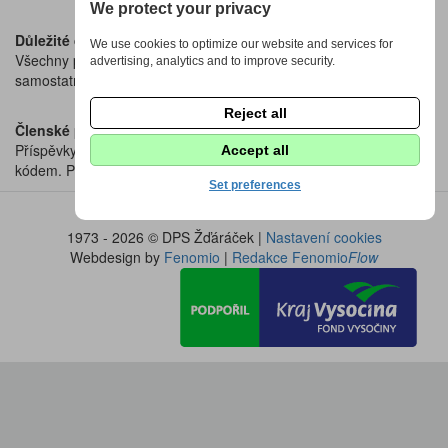
We protect your privacy
Důležité dokumenty
We use cookies to optimize our website and services for
Všechny potřebné formuláře, přihlášky a stanovy naleznete v
advertising, analytics and to improve security.
samostatné sekci
Dokumenty ke stažení.
Reject all
Členské příspěvky
Příspěvky na školní rok se hradí bankovním převodem nebo QR
Accept all
kódem. Přesné pokyny a podklady k platbě najdete
zde
.
Set preferences
1973 - 2026 © DPS Žďáráček |
Nastavení cookies
Webdesign by
Fenomio
|
Redakce Fenomio
Flow