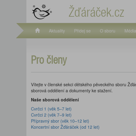
Žďáráček.cz
Aktuality
Přidej se
O sboru
Médi
Pro členy
Vítejte v členské sekci dětského pěveckého sboru Žďár
sborová oddělení a dokumenty ke stažení.
Naše sborová oddělení
Cvrčci 1 (věk 5–7 let)
Cvrčci 2 (věk 7–9 let)
Přípravný sbor (věk 10–12 let)
Koncertní sbor Žďáráček (od 12 let)