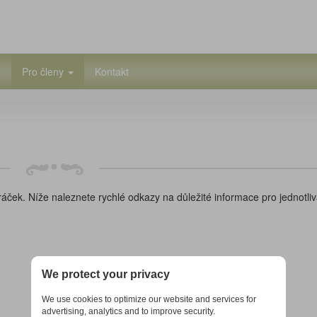
a
Pro členy
Kontakt
áček. Níže naleznete rychlé odkazy na důležité informace pro jednotli
We protect your privacy
We use cookies to optimize our website and services for
advertising, analytics and to improve security.