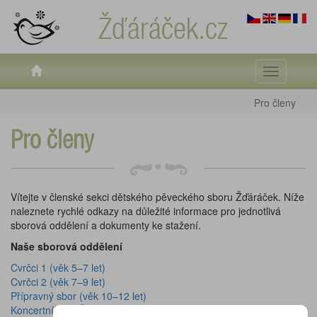
Žďáráček.cz
Toggle
navigati
Pro členy
Pro členy
Vítejte v členské sekci dětského pěveckého sboru Žďáráček. Níže
naleznete rychlé odkazy na důležité informace pro jednotlivá
sborová oddělení a dokumenty ke stažení.
Naše sborová oddělení
Cvrčci 1 (věk 5–7 let)
Cvrčci 2 (věk 7–9 let)
Přípravný sbor (věk 10–12 let)
Koncertní sbor Žďáráček (od 12 let)