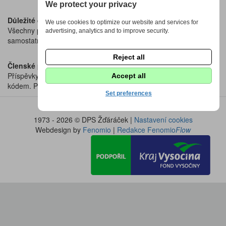
We protect your privacy
Důležité dokumenty
We use cookies to optimize our website and services for
Všechny potřebné formuláře, přihlášky a stanovy naleznete v
advertising, analytics and to improve security.
samostatné sekci
Dokumenty ke stažení.
Reject all
Členské příspěvky
Příspěvky na školní rok se hradí bankovním převodem nebo QR
Accept all
kódem. Přesné pokyny a podklady k platbě najdete
zde
.
Set preferences
1973 - 2026 © DPS Žďáráček |
Nastavení cookies
Webdesign by
Fenomio
|
Redakce Fenomio
Flow